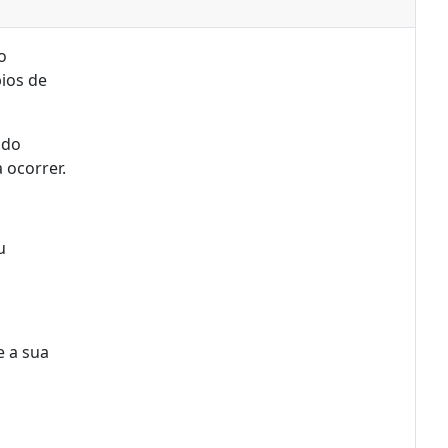
o
ios de
ndo
 ocorrer.
u
e a sua