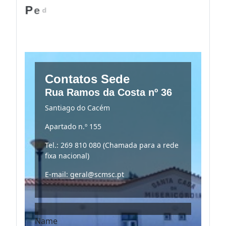
P
e
d
i
d
o
Contatos Sede
Rua Ramos da Costa nº 36
Santiago do Cacém
Apartado n.º 155
Tel.: 269 810 080 (Chamada para a rede
fixa nacional)
E-mail: geral@scmsc.pt
Name