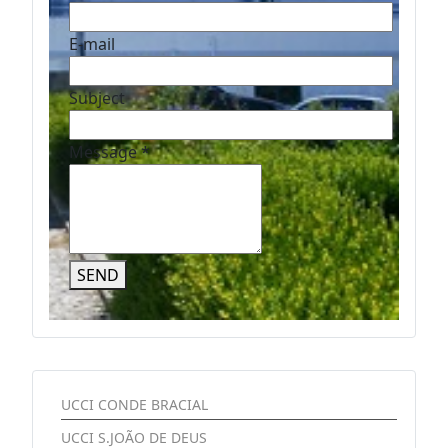
E-mail
Subject
Message
*
SEND
UCCI CONDE BRACIAL
UCCI S.JOÃO DE DEUS